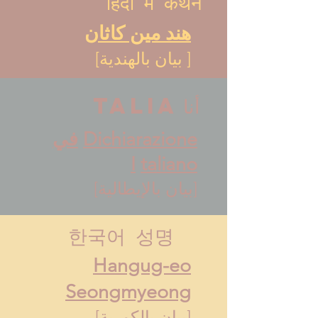
हिंदी में कथन
هند مين كاثان
[
بيان بالهندية]
أنا
talia
Dichiarazione
في
I
taliano
[بيان بالإيطالية]
한국어 성명
Hangug-eo
Seongmyeong
[بيان بالكورية]