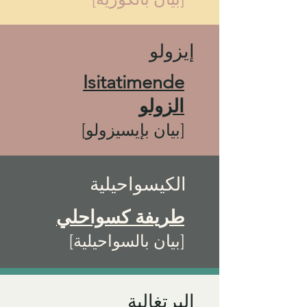
إيزولو
Isitatimende
الزولو
[بيان بإيسيزولو]
الكيسواحيلية
طريفة كسواحلي
[بيان بالسواحيلية]
البرتغالية