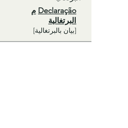
Declaração
م
البرتغالية
[بيان بالبرتغالية]
РУССКИЙ
Утверждение в
Русский
[بيان بالروسية]
الاسبانية
Declaración
en
Español