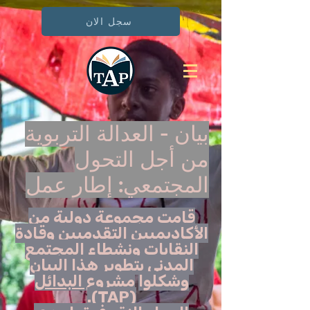
سجل الان
بيان - العدالة التربوية
من أجل التحول
المجتمعي: إطار عمل
قامت مجموعة دولية من
الأكاديميين التقدميين وقادة
النقابات ونشطاء المجتمع
المدني بتطوير هذا البيان
وشكلوا
مشروع البدائل
(TAP).