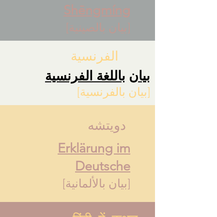
Shēngmíng
[بيان بالصينية]
الفرنسية
بيان
باللغة الفرنسية
[بيان بالفرنسية]
دويتشه
Erklärung im
Deutsche
[بيان بالألمانية]