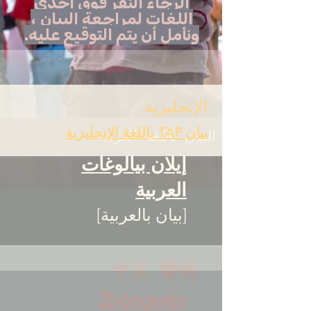
الرجاء النقر فوق إحدى
اللغات لمراجعة البيان ،
ونأمل أن يتم التوقيع عليه.
الإنجليزية
بيان TAP باللغة الإنجليزية
البيان باللغة العربية
إيلان بيالوغات
العربية
[بيان بالعربية]
中文 聲明
Zhōngwén